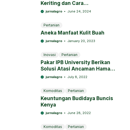
Keriting dan Cara
Mengendalikannya
jurnalagro
June 24, 2024
Pertanian
Aneka Manfaat Kulit Buah
jurnalagro
January 20, 2023
Inovasi
Pertanian
Pakar IPB University Berikan
Solusi Atasi Ancaman Hama
Tikus Bagi Padi Sawah
jurnalagro
July 8, 2022
Komoditas
Pertanian
Keuntungan Budidaya Buncis
Kenya
jurnalagro
June 28, 2022
Komoditas
Pertanian