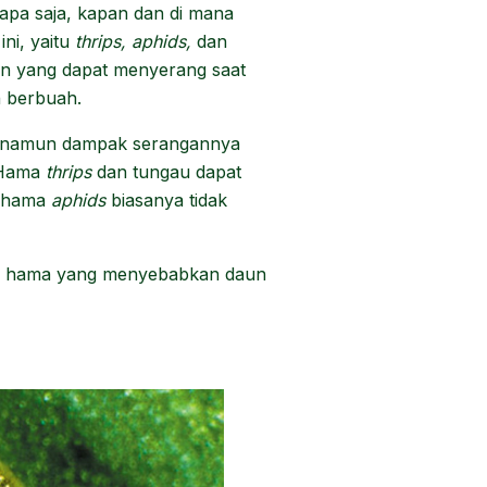
i apa saja, kapan dan di mana
ni, yaitu
thrips, aphids,
dan
an yang dapat menyerang saat
h berbuah.
g, namun dampak serangannya
. Hama
thrips
dan tungau dapat
a hama
aphids
biasanya tidak
tiga hama yang menyebabkan daun