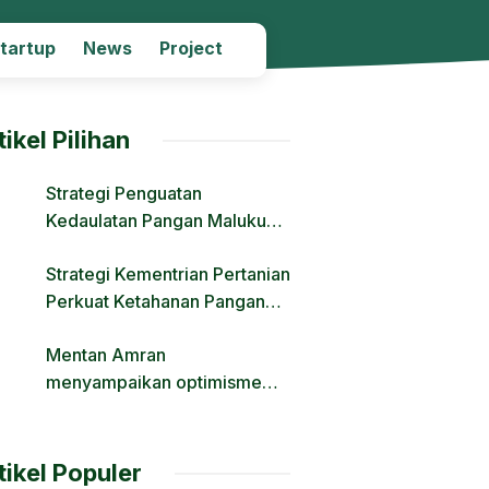
Startup
News
Project
tikel Pilihan
Strategi Penguatan
Kedaulatan Pangan Maluku
Melalui Modernisasi Irigasi
Strategi Kementrian Pertanian
dan Regulasi Lahan
Perkuat Ketahanan Pangan
Nasional Hadapi Tantangan
Mentan Amran
Krisis Iklim dan Fenomena El
menyampaikan optimisme
Nino
Transformasi Pertanian Lewat
Hilirisasi
tikel Populer