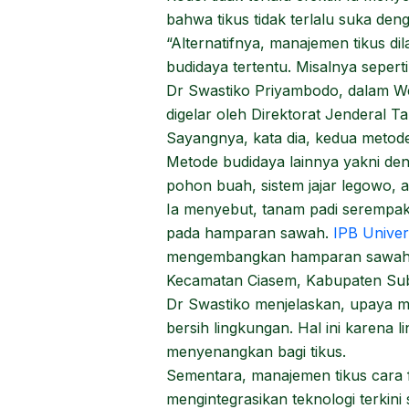
bahwa tikus tidak terlalu suka de
“Alternatifnya, manajemen tikus d
budidaya tertentu. Misalnya sepert
Dr Swastiko Priyambodo, dalam We
digelar oleh Direktorat Jenderal 
Sayangnya, kata dia, kedua metode
Metode budidaya lainnya yakni den
pohon buah, sistem jajar legowo,
Ia menyebut, tanam padi serempak
pada hamparan sawah.
IPB Univer
mengembangkan hamparan sawah m
Kecamatan Ciasem, Kabupaten Sub
Dr Swastiko menjelaskan, upaya ma
bersih lingkungan. Hal ini karena
menyenangkan bagi tikus.
Sementara, manajemen tikus cara f
mengintegrasikan teknologi terkini 