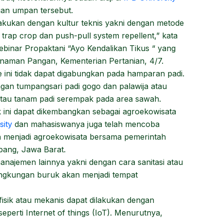
ngan umpan tersebut.
ilakukan dengan kultur teknis yakni dengan metode
i trap crop dan push-pull system repellent,” kata
binar Propaktani “Ayo Kendalikan Tikus “ yang
Tanaman Pangan, Kementerian Pertanian, 4/7.
 ini tidak dapat digabungkan pada hamparan padi.
gan tumpangsari padi gogo dan palawija atau
 atau tanam padi serempak pada area sawah.
 ini dapat dikembangkan sebagai agroekowisata
sity
dan mahasiswanya juga telah mencoba
enjadi agroekowisata bersama pemerintah
ang, Jawa Barat.
najemen lainnya yakni dengan cara sanitasi atau
 lingkungan buruk akan menjadi tempat
isik atau mekanis dapat dilakukan dengan
seperti Internet of things (IoT). Menurutnya,