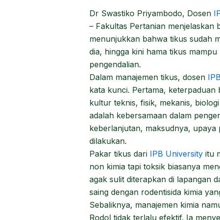
Dr Swastiko Priyambodo, Dosen
IP
– Fakultas Pertanian menjelaskan 
menunjukkan bahwa tikus sudah men
dia, hingga kini hama tikus mampu
pengendalian.
Dalam manajemen tikus, dosen
IPB
kata kunci. Pertama, keterpaduan b
kultur teknis, fisik, mekanis, biol
adalah kebersamaan dalam pengend
keberlanjutan, maksudnya, upaya 
dilakukan.
Pakar tikus dari
IPB University
itu
non kimia tapi toksik biasanya me
agak sulit diterapkan di lapangan d
saing dengan rodentisida kimia yan
Sebaliknya, manajemen kimia namu
Rodol tidak terlalu efektif. Ia meny