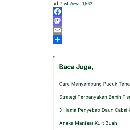
Post Views:
1,562
F
a
M
c
a
E
e
s
m
S
b
t
a
h
Baca Juga,
o
o
i
a
o
d
l
r
Cara Menyambung Pucuk Tana
k
o
e
n
Strategi Perbanyakan Benih Pi
3 Hama Penyebab Daun Cabai K
Aneka Manfaat Kulit Buah