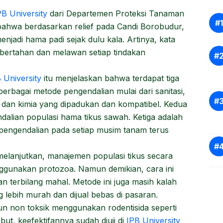
B University
dari Departemen Proteksi Tanaman
bahwa berdasarkan relief pada Candi Borobudur,
jadi hama padi sejak dulu kala. Artinya, kata
 bertahan dan melawan setiap tindakan
 University
itu menjelaskan bahwa terdapat tiga
erbagai metode pengendalian mulai dari sanitasi,
ogi dan kimia yang dipadukan dan kompatibel. Kedua
alian populasi hama tikus sawah. Ketiga adalah
pengendalian pada setiap musim tanam terus
 melanjutkan, manajemen populasi tikus secara
nggunakan protozoa. Namun demikian, cara ini
an terbilang mahal. Metode ini juga masih kalah
g lebih murah dan dijual bebas di pasaran.
n non toksik menggunakan rodentisida seperti
ebut, keefektifannya sudah diuji di
IPB University