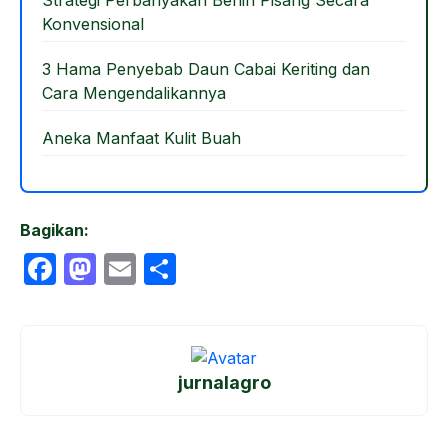
Strategi Perbanyakan Benih Pisang Secara
Konvensional
3 Hama Penyebab Daun Cabai Keriting dan
Cara Mengendalikannya
Aneka Manfaat Kulit Buah
Bagikan:
F
M
E
S
a
a
m
h
c
st
ail
ar
e
o
e
jurnalagro
b
d
o
o