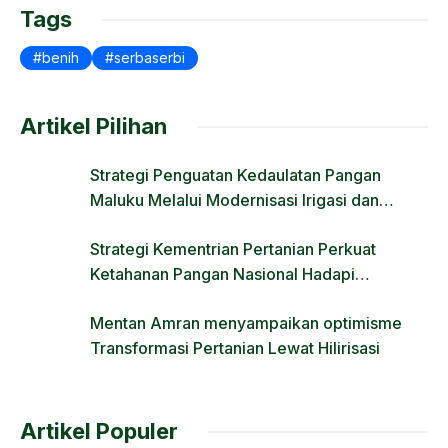
o
n
Tags
k
benih
serbaserbi
Artikel Pilihan
Strategi Penguatan Kedaulatan Pangan
Maluku Melalui Modernisasi Irigasi dan
Regulasi Lahan
Strategi Kementrian Pertanian Perkuat
Ketahanan Pangan Nasional Hadapi
Tantangan Krisis Iklim dan Fenomena El Nino
Mentan Amran menyampaikan optimisme
Transformasi Pertanian Lewat Hilirisasi
Artikel Populer