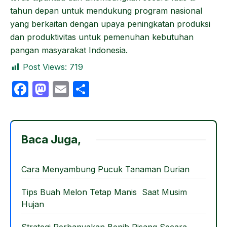
tahun depan untuk mendukung program nasional
yang berkaitan dengan upaya peningkatan produksi
dan produktivitas untuk pemenuhan kebutuhan
pangan masyarakat Indonesia.
Post Views:
719
F
M
E
S
a
a
m
h
c
st
ail
ar
e
o
e
Baca Juga,
b
d
o
o
Cara Menyambung Pucuk Tanaman Durian
o
n
Tips Buah Melon Tetap Manis Saat Musim
k
Hujan