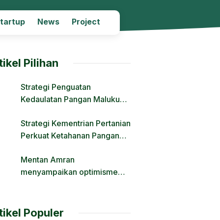
Startup
News
Project
tikel Pilihan
Strategi Penguatan
Kedaulatan Pangan Maluku
Melalui Modernisasi Irigasi
Strategi Kementrian Pertanian
dan Regulasi Lahan
Perkuat Ketahanan Pangan
Nasional Hadapi Tantangan
Mentan Amran
Krisis Iklim dan Fenomena El
menyampaikan optimisme
Nino
Transformasi Pertanian Lewat
Hilirisasi
tikel Populer