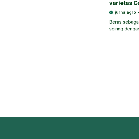
varietas G
jurnalagro
Beras sebagai
seiring denga
agar kebutuha
lahan yaitu