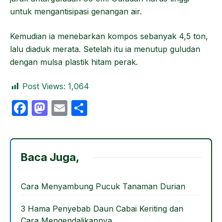
untuk mengantisipasi genangan air.
Kemudian ia menebarkan kompos sebanyak 4,5 ton,
lalu diaduk merata. Setelah itu ia menutup guludan
dengan mulsa plastik hitam perak.
Post Views:
1,064
F
M
E
S
a
a
m
h
c
st
ail
ar
e
o
e
Baca Juga,
b
d
o
o
Cara Menyambung Pucuk Tanaman Durian
o
n
3 Hama Penyebab Daun Cabai Keriting dan
k
Cara Mengendalikannya