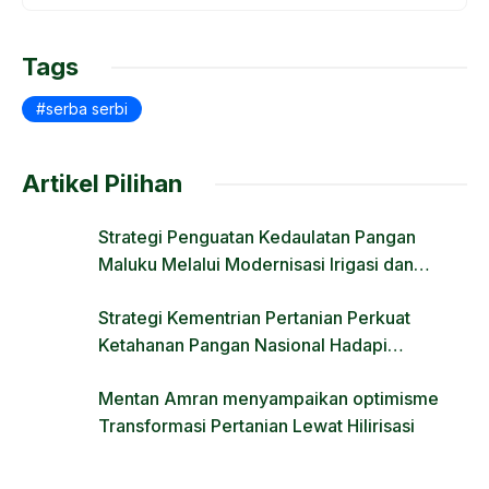
o
o
o
n
Tags
k
serba serbi
Artikel Pilihan
Strategi Penguatan Kedaulatan Pangan
Maluku Melalui Modernisasi Irigasi dan
Regulasi Lahan
Strategi Kementrian Pertanian Perkuat
Ketahanan Pangan Nasional Hadapi
Tantangan Krisis Iklim dan Fenomena El Nino
Mentan Amran menyampaikan optimisme
Transformasi Pertanian Lewat Hilirisasi