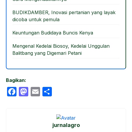
BUDIKDAMBER, Inovasi pertanian yang layak
dicoba untuk pemula
Keuntungan Budidaya Buncis Kenya
Mengenal Kedelai Biosoy, Kedelai Unggulan
Balitbang yang Digemari Petani
Bagikan:
F
M
E
S
a
a
m
h
c
st
ail
ar
e
o
e
jurnalagro
b
d