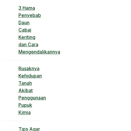
3 Hama
Penyebab
Daun
Cabai
Keriting
dan Cara
Mengendalikannya
Rusaknya
Kehidupan
Tanah
Akibat
Penggunaan
Pupuk
Kimia
Tips Agar