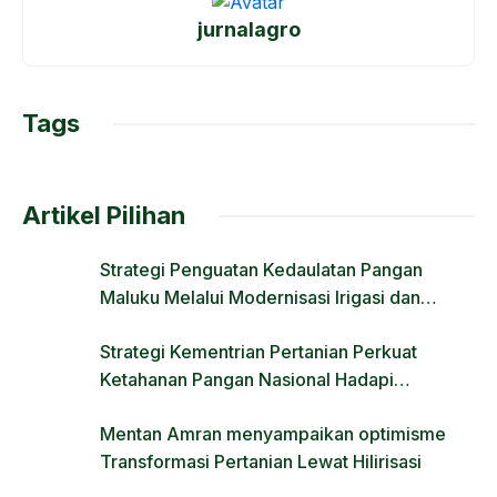
e
o
e
jurnalagro
b
d
o
o
o
n
Tags
k
Artikel Pilihan
Strategi Penguatan Kedaulatan Pangan
Maluku Melalui Modernisasi Irigasi dan
Regulasi Lahan
Strategi Kementrian Pertanian Perkuat
Ketahanan Pangan Nasional Hadapi
Tantangan Krisis Iklim dan Fenomena El Nino
Mentan Amran menyampaikan optimisme
Transformasi Pertanian Lewat Hilirisasi