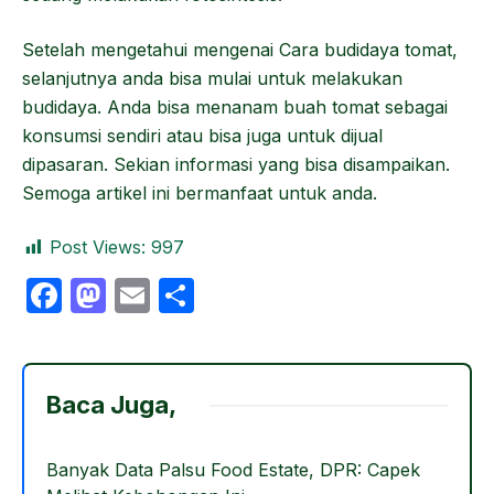
Setelah mengetahui mengenai Cara budidaya tomat,
selanjutnya anda bisa mulai untuk melakukan
budidaya. Anda bisa menanam buah tomat sebagai
konsumsi sendiri atau bisa juga untuk dijual
dipasaran. Sekian informasi yang bisa disampaikan.
Semoga artikel ini bermanfaat untuk anda.
Post Views:
997
F
M
E
S
a
a
m
h
c
st
ail
ar
e
o
e
Baca Juga,
b
d
o
o
Banyak Data Palsu Food Estate, DPR: Capek