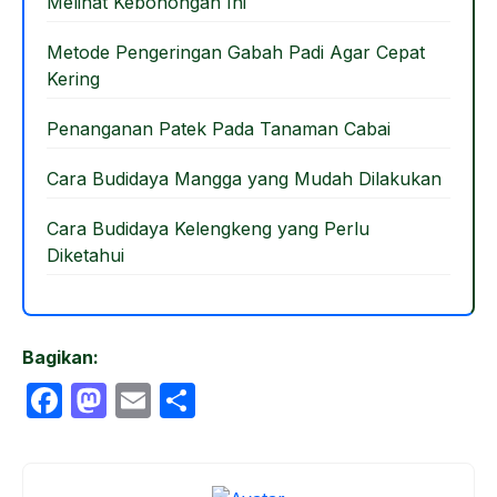
Melihat Kebohongan Ini
o
n
k
Metode Pengeringan Gabah Padi Agar Cepat
Kering
Penanganan Patek Pada Tanaman Cabai
Cara Budidaya Mangga yang Mudah Dilakukan
Cara Budidaya Kelengkeng yang Perlu
Diketahui
Bagikan:
F
M
E
S
a
a
m
h
c
st
ail
ar