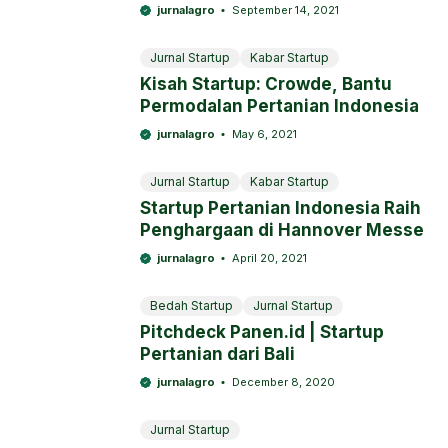
Miliar Rupiah Dipimpin Go-
jurnalagro
September 14, 2021
Ventures
Jurnal Startup
Kabar Startup
Kisah Startup: Crowde, Bantu
Permodalan Pertanian Indonesia
jurnalagro
May 6, 2021
Jurnal Startup
Kabar Startup
Startup Pertanian Indonesia Raih
Penghargaan di Hannover Messe
jurnalagro
April 20, 2021
Bedah Startup
Jurnal Startup
Pitchdeck Panen.id | Startup
Pertanian dari Bali
jurnalagro
December 8, 2020
Jurnal Startup