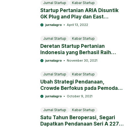
Jurnal Startup
Kabar Startup
Startup Pertanian ARIA Disuntik
GK Plug and Play dan East
Venture
jurnalagro
April 13, 2022
Jurnal Startup
Kabar Startup
Deretan Startup Pertanian
Indonesia yang Berhasil Raih
Investasi Miliaran
jurnalagro
November 30, 2021
Jurnal Startup
Kabar Startup
Ubah Strategi Pendanaan,
Crowde Berfokus pada Pemodal
Institusi
jurnalagro
October 9, 2021
Jurnal Startup
Kabar Startup
Satu Tahun Beroperasi, Segari
Dapatkan Pendanaan Seri A 227,6