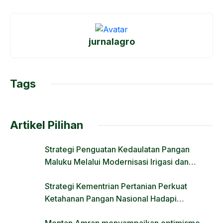
a
a
m
h
c
st
ail
ar
e
o
e
jurnalagro
b
d
o
o
o
n
Tags
k
Artikel Pilihan
Strategi Penguatan Kedaulatan Pangan
Maluku Melalui Modernisasi Irigasi dan
Regulasi Lahan
Strategi Kementrian Pertanian Perkuat
Ketahanan Pangan Nasional Hadapi
Tantangan Krisis Iklim dan Fenomena El Nino