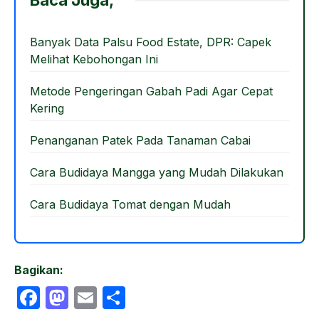
Baca Juga,
b
d
o
o
Banyak Data Palsu Food Estate, DPR: Capek
Melihat Kebohongan Ini
o
n
k
Metode Pengeringan Gabah Padi Agar Cepat
Kering
Penanganan Patek Pada Tanaman Cabai
Cara Budidaya Mangga yang Mudah Dilakukan
Cara Budidaya Tomat dengan Mudah
Bagikan:
F
M
E
S