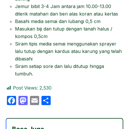
Jemur bibit 3-4 Jam antara jam 10.00-13.00
diterik matahari dan beri alas koran atau kertas
Basahi media semai dan lubangi 0,5 cm
Masukan biji dan tutup dengan tanah halus /
kompos 0,5cm
Siram tipis media semai menggunakan sprayer
lalu tutup dengan kardus atau karung yang telah
dibasahi
Siram setiap sore dan lalu ditutup hingga
tumbuh.
Post Views:
2,530
F
M
E
S
a
a
m
h
c
st
ail
ar
e
o
e