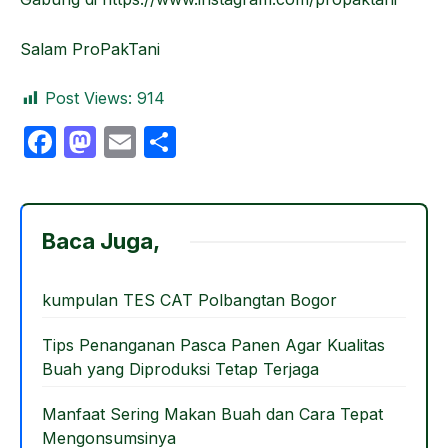
Salam ProPakTani
Post Views:
914
F
M
E
S
a
a
m
h
c
st
ail
ar
e
o
e
Baca Juga,
b
d
o
o
kumpulan TES CAT Polbangtan Bogor
o
n
Tips Penanganan Pasca Panen Agar Kualitas
k
Buah yang Diproduksi Tetap Terjaga
Manfaat Sering Makan Buah dan Cara Tepat
Mengonsumsinya