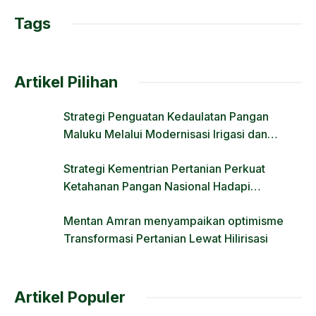
o
n
Tags
k
Artikel Pilihan
Strategi Penguatan Kedaulatan Pangan
Maluku Melalui Modernisasi Irigasi dan
Regulasi Lahan
Strategi Kementrian Pertanian Perkuat
Ketahanan Pangan Nasional Hadapi
Tantangan Krisis Iklim dan Fenomena El Nino
Mentan Amran menyampaikan optimisme
Transformasi Pertanian Lewat Hilirisasi
Artikel Populer