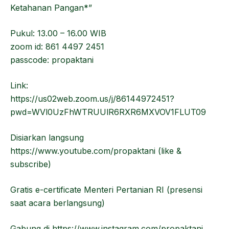
Ketahanan Pangan*”
Pukul: 13.00 – 16.00 WIB
zoom id: 861 4497 2451
passcode: propaktani
Link:
https://us02web.zoom.us/j/86144972451?
pwd=WVl0UzFhWTRUUlR6RXR6MXVOV1FLUT09
Disiarkan langsung
https://www.youtube.com/propaktani (like &
subscribe)
Gratis e-certificate Menteri Pertanian RI (presensi
saat acara berlangsung)
Gabung di https://www.instagram.com/propaktani