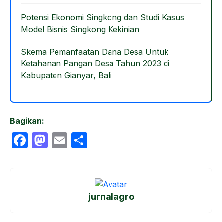
Potensi Ekonomi Singkong dan Studi Kasus
Model Bisnis Singkong Kekinian
Skema Pemanfaatan Dana Desa Untuk
Ketahanan Pangan Desa Tahun 2023 di
Kabupaten Gianyar, Bali
Bagikan:
F
M
E
S
a
a
m
h
c
st
ail
ar
e
o
e
jurnalagro
b
d
o
o