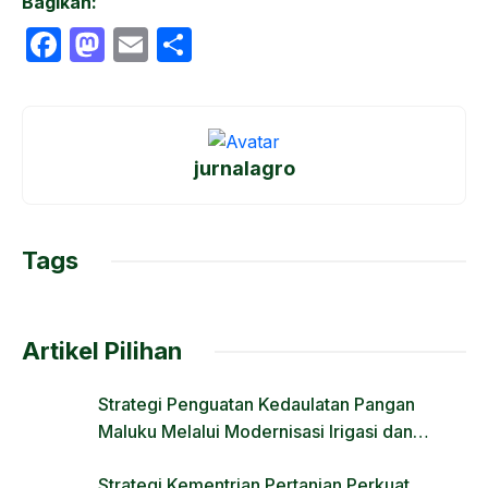
Bagikan:
F
M
E
S
a
a
m
h
c
st
ail
ar
e
o
e
jurnalagro
b
d
o
o
o
n
Tags
k
Artikel Pilihan
Strategi Penguatan Kedaulatan Pangan
Maluku Melalui Modernisasi Irigasi dan
Regulasi Lahan
Strategi Kementrian Pertanian Perkuat