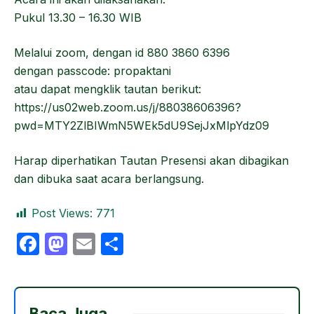
Pukul 13.30 – 16.30 WIB
Melalui zoom, dengan id 880 3860 6396
dengan passcode: propaktani
atau dapat mengklik tautan berikut:
https://us02web.zoom.us/j/88038606396?
pwd=MTY2ZlBIWmN5WEk5dU9SejJxMlpYdz09
Harap diperhatikan Tautan Presensi akan dibagikan
dan dibuka saat acara berlangsung.
Post Views:
771
F
M
E
S
a
a
m
h
c
st
ail
ar
e
o
e
Baca Juga,