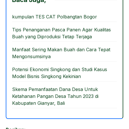
b
d
o
o
kumpulan TES CAT Polbangtan Bogor
o
n
Tips Penanganan Pasca Panen Agar Kualitas
k
Buah yang Diproduksi Tetap Terjaga
Manfaat Sering Makan Buah dan Cara Tepat
Mengonsumsinya
Potensi Ekonomi Singkong dan Studi Kasus
Model Bisnis Singkong Kekinian
Skema Pemanfaatan Dana Desa Untuk
Ketahanan Pangan Desa Tahun 2023 di
Kabupaten Gianyar, Bali