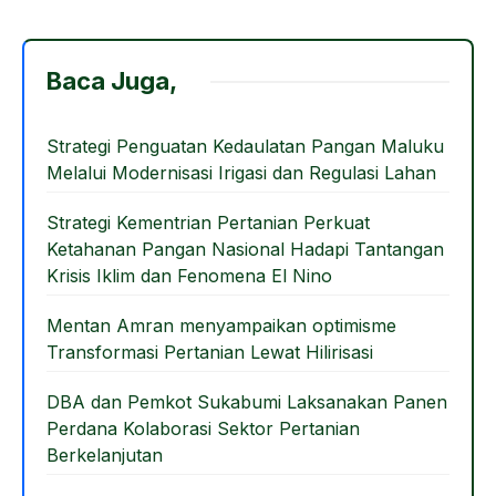
a
a
m
h
c
st
ail
ar
e
o
e
Baca Juga,
b
d
o
o
Strategi Penguatan Kedaulatan Pangan Maluku
Melalui Modernisasi Irigasi dan Regulasi Lahan
o
n
k
Strategi Kementrian Pertanian Perkuat
Ketahanan Pangan Nasional Hadapi Tantangan
Krisis Iklim dan Fenomena El Nino
Mentan Amran menyampaikan optimisme
Transformasi Pertanian Lewat Hilirisasi
DBA dan Pemkot Sukabumi Laksanakan Panen
Perdana Kolaborasi Sektor Pertanian
Berkelanjutan