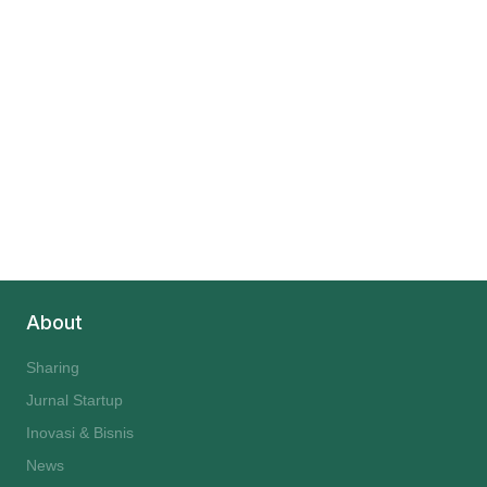
About
Sharing
Jurnal Startup
Inovasi & Bisnis
News