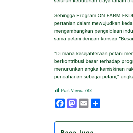
seluruh kebutuhan biaya tanam ol
Sehingga Program ON FARM FKDB t
pertanian dalam mewujudkan kedau
mengembangkan pengelolaan industr
sama petani dengan konsep “Besa
“Di mana kesejahteraan petani men
berkontribusi besar terhadap pr
menurunkan angka kemiskinan raky
pencaharian sebagai petani,” ungk
Post Views:
783
F
M
E
S
a
a
m
h
c
st
ail
ar
e
o
e
Baca Juga,