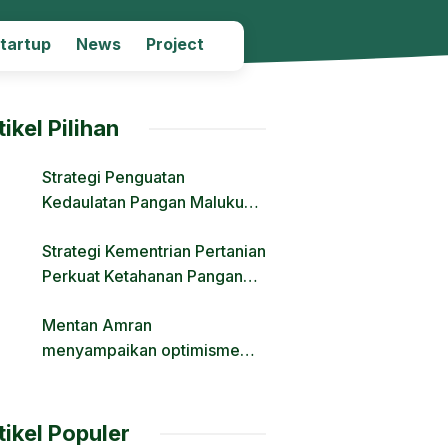
Startup
News
Project
tikel Pilihan
Strategi Penguatan
Kedaulatan Pangan Maluku
Melalui Modernisasi Irigasi
Strategi Kementrian Pertanian
dan Regulasi Lahan
Perkuat Ketahanan Pangan
Nasional Hadapi Tantangan
Mentan Amran
Krisis Iklim dan Fenomena El
menyampaikan optimisme
Nino
Transformasi Pertanian Lewat
Hilirisasi
tikel Populer