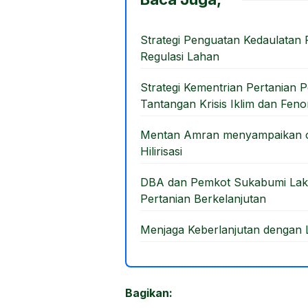
b
d
o
o
Strategi Penguatan Kedaulatan 
Regulasi Lahan
o
n
k
Strategi Kementrian Pertanian
Tantangan Krisis Iklim dan Fen
Mentan Amran menyampaikan op
Hilirisasi
DBA dan Pemkot Sukabumi Laks
Pertanian Berkelanjutan
Menjaga Keberlanjutan dengan L
Bagikan: