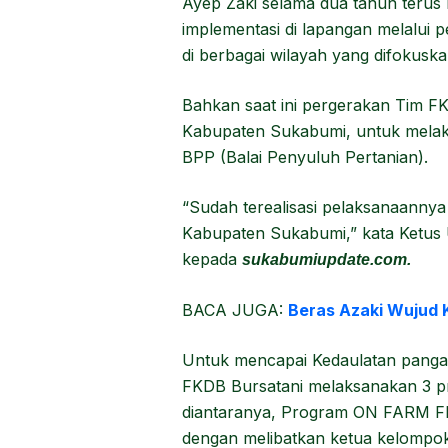
Ayep Zaki selama dua tahun terus k
implementasi di lapangan melalu
di berbagai wilayah yang difokusk
Bahkan saat ini pergerakan Tim FK
Kabupaten Sukabumi, untuk melaksa
BPP (Balai Penyuluh Pertanian).
“Sudah terealisasi pelaksanaannya
Kabupaten Sukabumi,” kata Ketu
kepada
sukabumiupdate.com.
BACA JUGA:
Beras Azaki Wujud 
Untuk mencapai Kedaulatan pangan i
FKDB Bursatani melaksanakan 3 pr
diantaranya, Program ON FARM FK
dengan melibatkan ketua kelompo