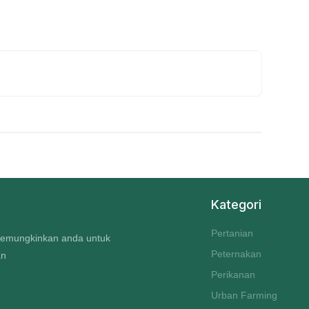
Kategori
Pertanian
 memungkinkan anda untuk
Peternakan
an
Perikanan
Urban Farming