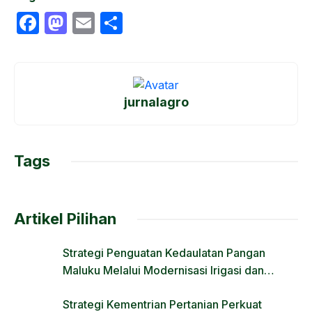
F
M
E
S
a
a
m
h
c
st
ail
ar
e
o
e
jurnalagro
b
d
o
o
o
n
Tags
k
Artikel Pilihan
Strategi Penguatan Kedaulatan Pangan
Maluku Melalui Modernisasi Irigasi dan
Regulasi Lahan
Strategi Kementrian Pertanian Perkuat