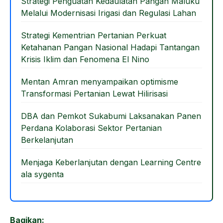
o
o
Strategi Penguatan Kedaulatan Pangan Maluku
Melalui Modernisasi Irigasi dan Regulasi Lahan
o
n
k
Strategi Kementrian Pertanian Perkuat
Ketahanan Pangan Nasional Hadapi Tantangan
Krisis Iklim dan Fenomena El Nino
Mentan Amran menyampaikan optimisme
Transformasi Pertanian Lewat Hilirisasi
DBA dan Pemkot Sukabumi Laksanakan Panen
Perdana Kolaborasi Sektor Pertanian
Berkelanjutan
Menjaga Keberlanjutan dengan Learning Centre
ala sygenta
Bagikan: