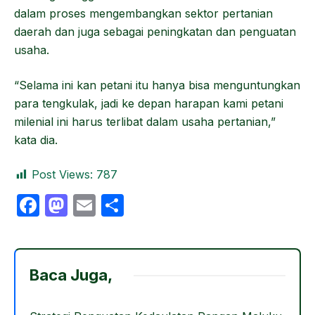
dalam proses mengembangkan sektor pertanian
daerah dan juga sebagai peningkatan dan penguatan
usaha.
“Selama ini kan petani itu hanya bisa menguntungkan
para tengkulak, jadi ke depan harapan kami petani
milenial ini harus terlibat dalam usaha pertanian,”
kata dia.
Post Views:
787
F
M
E
S
a
a
m
h
c
st
ail
ar
e
o
e
Baca Juga,
b
d