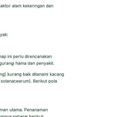
faktor alam kekeringan dan
yak:
hap ini perlu direncanakan
urangi hama dan penyakit.
ng) kurang baik ditanami kacang
solanacearum). Berikut pola
anaman utama. Penanaman
mnya sebagai berikut: