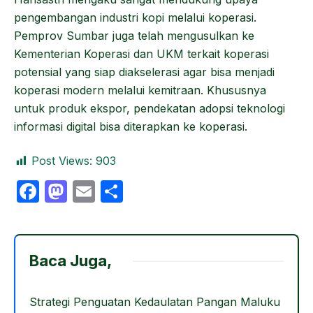
pengembangan industri kopi melalui koperasi.
Pemprov Sumbar juga telah mengusulkan ke
Kementerian Koperasi dan UKM terkait koperasi
potensial yang siap diakselerasi agar bisa menjadi
koperasi modern melalui kemitraan. Khususnya
untuk produk ekspor, pendekatan adopsi teknologi
informasi digital bisa diterapkan ke koperasi.
Post Views:
903
F
M
E
S
a
a
m
h
c
st
ail
ar
e
o
e
Baca Juga,
b
d
o
o
Strategi Penguatan Kedaulatan Pangan Maluku