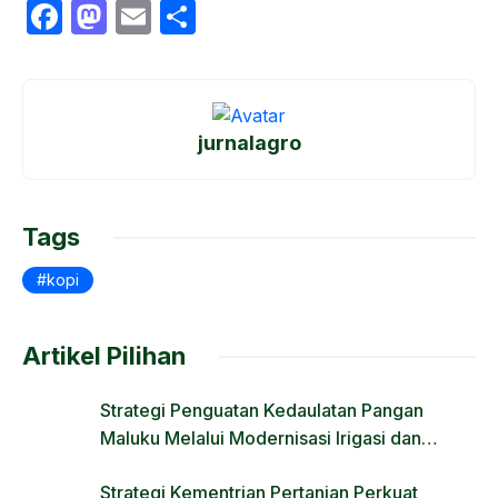
F
M
E
S
a
a
m
h
c
st
ail
ar
e
o
e
jurnalagro
b
d
o
o
o
n
Tags
k
kopi
Artikel Pilihan
Strategi Penguatan Kedaulatan Pangan
Maluku Melalui Modernisasi Irigasi dan
Regulasi Lahan
Strategi Kementrian Pertanian Perkuat