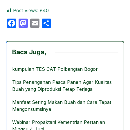
Post Views:
840
F
M
E
S
a
a
m
h
c
st
ail
ar
e
o
e
Baca Juga,
b
d
o
o
kumpulan TES CAT Polbangtan Bogor
o
n
Tips Penanganan Pasca Panen Agar Kualitas
k
Buah yang Diproduksi Tetap Terjaga
Manfaat Sering Makan Buah dan Cara Tepat
Mengonsumsinya
Webinar Propaktani Kementrian Pertanian
Minggu 4 Juni