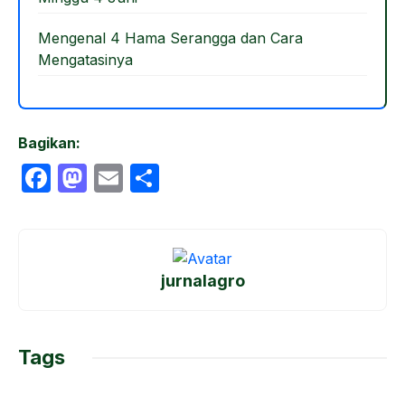
Mengenal 4 Hama Serangga dan Cara
Mengatasinya
Bagikan:
F
M
E
S
a
a
m
h
c
st
ail
ar
e
o
e
jurnalagro
b
d
o
o
o
n
Tags
k