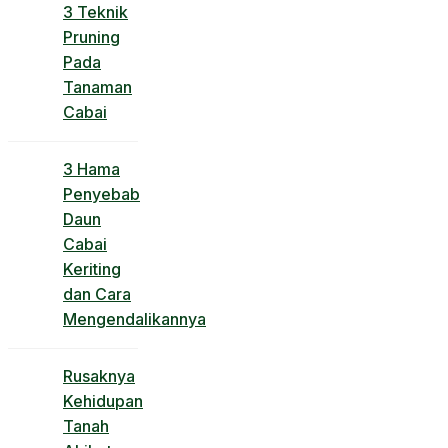
3 Teknik
Pruning
Pada
Tanaman
Cabai
3 Hama
Penyebab
Daun
Cabai
Keriting
dan Cara
Mengendalikannya
Rusaknya
Kehidupan
Tanah