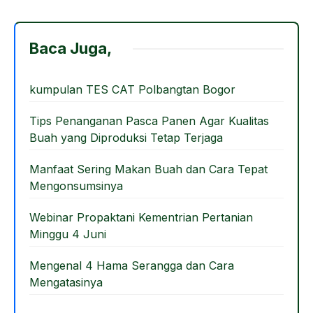
a
a
m
h
c
st
ail
ar
e
o
e
Baca Juga,
b
d
o
o
kumpulan TES CAT Polbangtan Bogor
o
n
Tips Penanganan Pasca Panen Agar Kualitas
k
Buah yang Diproduksi Tetap Terjaga
Manfaat Sering Makan Buah dan Cara Tepat
Mengonsumsinya
Webinar Propaktani Kementrian Pertanian
Minggu 4 Juni
Mengenal 4 Hama Serangga dan Cara
Mengatasinya