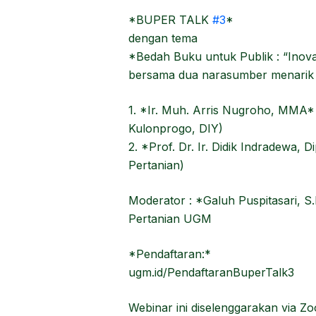
*BUPER TALK
#3
*
dengan tema
*Bedah Buku untuk Publik : “Inova
bersama dua narasumber menarik
1. *Ir. Muh. Arris Nugroho, MMA*
Kulonprogo, DIY)
2. *Prof. Dr. Ir. Didik Indradewa,
Pertanian)
Moderator : *Galuh Puspitasari, S
Pertanian UGM
*Pendaftaran:*
ugm.id/PendaftaranBuperTalk3
Webinar ini diselenggarakan via 