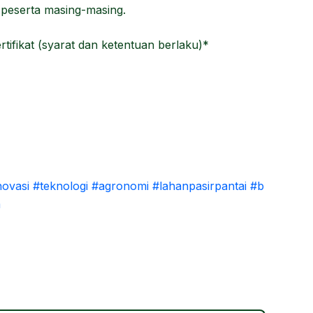
l peserta masing-masing.
rtifikat (syarat dan ketentuan berlaku)*
novasi
#teknologi
#agronomi
#lahanpasirpantai
#b
m