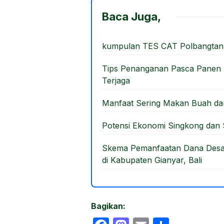
e
o
e
Baca Juga,
b
d
o
o
kumpulan TES CAT Polbangtan
o
n
Tips Penanganan Pasca Panen A
k
Terjaga
Manfaat Sering Makan Buah d
Potensi Ekonomi Singkong dan S
Skema Pemanfaatan Dana Desa
di Kabupaten Gianyar, Bali
Bagikan: