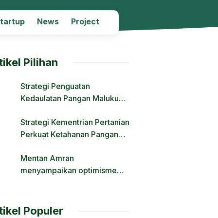
Startup
News
Project
tikel Pilihan
Strategi Penguatan
Kedaulatan Pangan Maluku
Melalui Modernisasi Irigasi
Strategi Kementrian Pertanian
dan Regulasi Lahan
Perkuat Ketahanan Pangan
Nasional Hadapi Tantangan
Mentan Amran
Krisis Iklim dan Fenomena El
menyampaikan optimisme
Nino
Transformasi Pertanian Lewat
Hilirisasi
tikel Populer