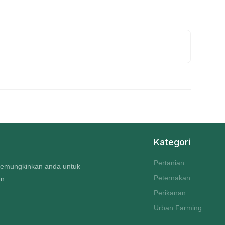
Kategori
Pertanian
 memungkinkan anda untuk
Peternakan
an
Perikanan
Urban Farming