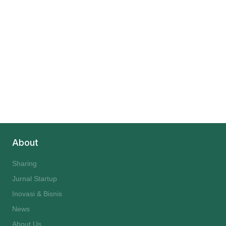
About
Sharing
Jurnal Startup
Inovasi & Bisnis
News
About Us