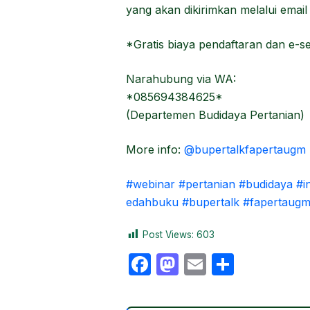
yang akan dikirimkan melalui emai
*Gratis biaya pendaftaran dan e-se
Narahubung via WA:
*085694384625*
(Departemen Budidaya Pertanian)
More info:
@bupertalkfapertaugm
#webinar
#pertanian
#budidaya
#i
edahbuku
#bupertalk
#fapertaug
Post Views:
603
F
M
E
S
a
a
m
h
c
st
ail
ar