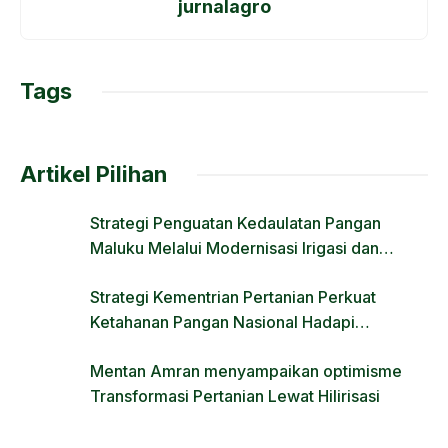
jurnalagro
b
d
o
o
o
n
Tags
k
Artikel Pilihan
Strategi Penguatan Kedaulatan Pangan
Maluku Melalui Modernisasi Irigasi dan
Regulasi Lahan
Strategi Kementrian Pertanian Perkuat
Ketahanan Pangan Nasional Hadapi
Tantangan Krisis Iklim dan Fenomena El Nino
Mentan Amran menyampaikan optimisme
Transformasi Pertanian Lewat Hilirisasi