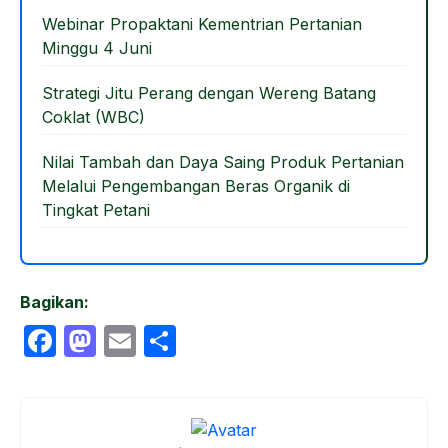
Webinar Propaktani Kementrian Pertanian
Minggu 4 Juni
Strategi Jitu Perang dengan Wereng Batang
Coklat (WBC)
Nilai Tambah dan Daya Saing Produk Pertanian
Melalui Pengembangan Beras Organik di
Tingkat Petani
Bagikan:
F
M
E
S
a
a
m
h
c
st
ail
ar
e
o
e