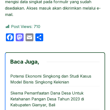
mengisi data singkat pada formulir yang sudah
disediakan. Akses masuk akan dikirimkan melalui e-
mail.
Post Views:
710
F
M
E
S
a
a
m
h
c
st
ail
ar
e
o
e
Baca Juga,
b
d
o
o
Potensi Ekonomi Singkong dan Studi Kasus
Model Bisnis Singkong Kekinian
o
n
k
Skema Pemanfaatan Dana Desa Untuk
Ketahanan Pangan Desa Tahun 2023 di
Kabupaten Gianyar, Bali