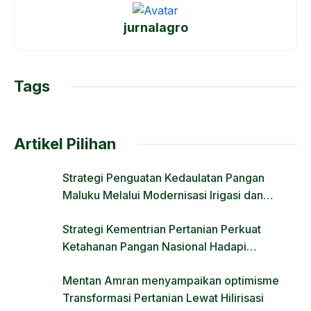
e
o
e
jurnalagro
b
d
o
o
o
n
Tags
k
Artikel Pilihan
Strategi Penguatan Kedaulatan Pangan
Maluku Melalui Modernisasi Irigasi dan
Regulasi Lahan
Strategi Kementrian Pertanian Perkuat
Ketahanan Pangan Nasional Hadapi
Tantangan Krisis Iklim dan Fenomena El Nino
Mentan Amran menyampaikan optimisme
Transformasi Pertanian Lewat Hilirisasi