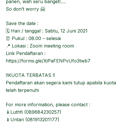
panen, wah seru banget!….
So don’t worry 🤗
Save the date :
🗓️ Hari / tanggal : Sabtu, 12 Juni 2021
⏰ Pukul : 08.00 – selesai
📍 Lokasi : Zoom meeting room
Link Pendaftaran :
https://forms.gle/XiPaFENPvUfo3twb7
‼️KUOTA TERBATAS ‼️
Pendaftaran akan segera kami tutup apabila kuota
telah terpenuhi
For more information, please contact :
📱Luthfi (089684230257)
📱Untari (081913201177)