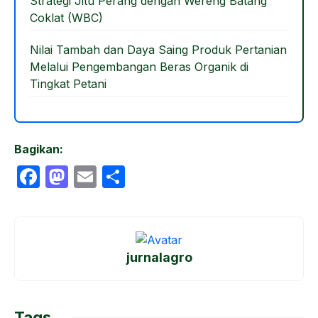
Strategi Jitu Perang dengan Wereng Batang
Coklat (WBC)
Nilai Tambah dan Daya Saing Produk Pertanian
Melalui Pengembangan Beras Organik di
Tingkat Petani
Bagikan:
F
M
E
S
a
a
m
h
c
st
ail
ar
e
o
e
jurnalagro
b
d
o
o
o
n
Tags