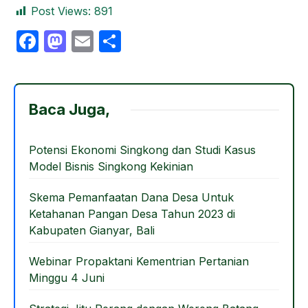
Post Views:
891
F
M
E
S
a
a
m
h
c
st
ail
ar
e
o
e
Baca Juga,
b
d
o
o
Potensi Ekonomi Singkong dan Studi Kasus
Model Bisnis Singkong Kekinian
o
n
k
Skema Pemanfaatan Dana Desa Untuk
Ketahanan Pangan Desa Tahun 2023 di
Kabupaten Gianyar, Bali
Webinar Propaktani Kementrian Pertanian
Minggu 4 Juni