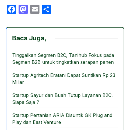
F
M
E
S
a
a
m
h
c
st
ail
ar
e
o
e
Baca Juga,
b
d
o
o
Tinggalkan Segmen B2C, Tanihub Fokus pada
Segmen B2B untuk tingkatkan serapan panen
o
n
k
Startup Agritech Eratani Dapat Suntikan Rp 23
Miliar
Startup Sayur dan Buah Tutup Layanan B2C,
Siapa Saja ?
Startup Pertanian ARIA Disuntik GK Plug and
Play dan East Venture