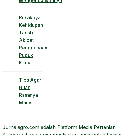
Mengendalikannya
Rusaknya
Kehidupan
Tanah
Akibat
Penggunaan
Pupuk
Kimia
Tips Agar
Buah
Rasanya
Manis
Jurnalagro.com adalah Platform Media Pertanian
Kolaboratif, yang memungkinkan anda untuk belajar,