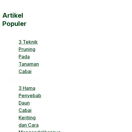
Artikel
Populer
3 Teknik
Pruning
Pada
Tanaman
Cabai
3 Hama
Penyebab
Daun
Cabai
Keriting
dan Cara