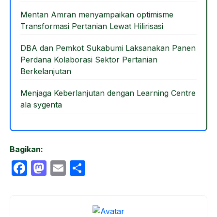
Mentan Amran menyampaikan optimisme
Transformasi Pertanian Lewat Hilirisasi
DBA dan Pemkot Sukabumi Laksanakan Panen
Perdana Kolaborasi Sektor Pertanian
Berkelanjutan
Menjaga Keberlanjutan dengan Learning Centre
ala sygenta
Bagikan:
F
M
E
S
a
a
m
h
c
st
ail
ar
e
o
e