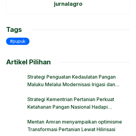
jurnalagro
b
d
o
o
o
n
Tags
k
pupuk
Artikel Pilihan
Strategi Penguatan Kedaulatan Pangan
Maluku Melalui Modernisasi Irigasi dan
Regulasi Lahan
Strategi Kementrian Pertanian Perkuat
Ketahanan Pangan Nasional Hadapi
Tantangan Krisis Iklim dan Fenomena El Nino
Mentan Amran menyampaikan optimisme
Transformasi Pertanian Lewat Hilirisasi