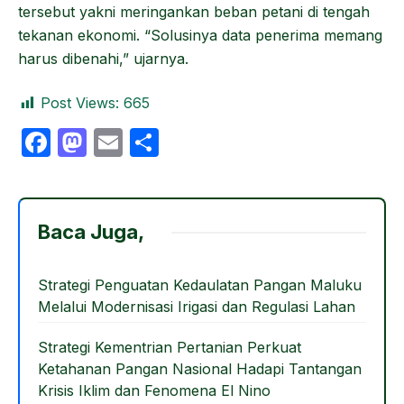
tersebut yakni meringankan beban petani di tengah
tekanan ekonomi. “Solusinya data penerima memang
harus dibenahi,” ujarnya.
Post Views:
665
F
M
E
S
a
a
m
h
c
st
ail
ar
e
o
e
Baca Juga,
b
d
o
o
Strategi Penguatan Kedaulatan Pangan Maluku
Melalui Modernisasi Irigasi dan Regulasi Lahan
o
n
k
Strategi Kementrian Pertanian Perkuat
Ketahanan Pangan Nasional Hadapi Tantangan
Krisis Iklim dan Fenomena El Nino