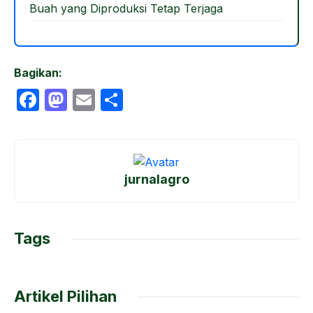
Buah yang Diproduksi Tetap Terjaga
Bagikan:
F
M
E
S
a
a
m
h
c
st
ail
ar
e
o
e
jurnalagro
b
d
o
o
o
n
Tags
k
Artikel Pilihan