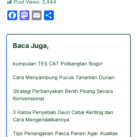
Post Views:
3,444
F
M
E
S
a
a
m
h
c
st
ail
ar
e
o
e
Baca Juga,
b
d
o
o
kumpulan TES CAT Polbangtan Bogor
o
n
Cara Menyambung Pucuk Tanaman Durian
k
Strategi Perbanyakan Benih Pisang Secara
Konvensional
3 Hama Penyebab Daun Cabai Keriting dan
Cara Mengendalikannya
Tips Penanganan Pasca Panen Agar Kualitas