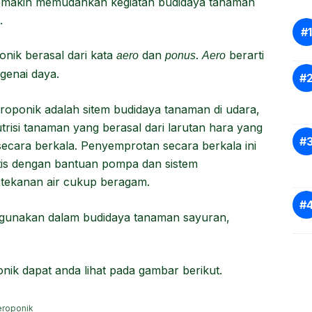
a semakin memudahkan kegiatan budidaya tanaman
.
ponik berasal dari kata
dan
.
berarti
aero
ponus
Aero
genai daya.
roponik adalah sitem budidaya tanaman di udara,
isi tanaman yang berasal dari larutan hara yang
ecara berkala. Penyemprotan secara berkala ini
is dengan bantuan pompa dan sistem
i tekanan air cukup beragam.
digunakan dalam budidaya tanaman sayuran,
nik dapat anda lihat pada gambar berikut.
eroponik