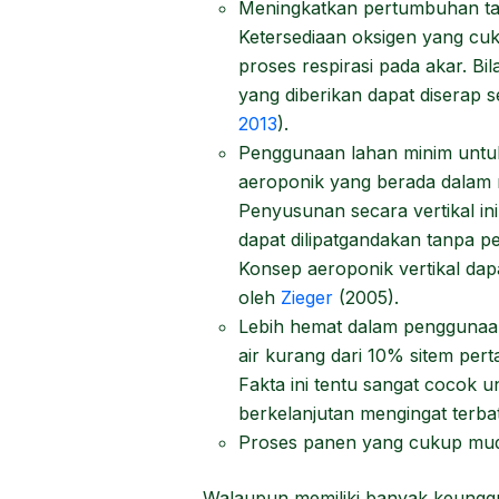
Meningkatkan pertumbuhan tan
Ketersediaan oksigen yang c
proses respirasi pada akar. Bil
yang diberikan dapat diserap 
2013
).
Penggunaan lahan minim untuk
aeroponik yang berada dalam 
Penyusunan secara vertikal in
dapat dilipatgandakan tanpa p
Konsep aeroponik vertikal dapat
oleh
Zieger
(2005).
Lebih hemat dalam penggunaan
air kurang dari 10% sitem pert
Fakta ini tentu sangat cocok 
berkelanjutan mengingat terbat
Proses panen yang cukup mu
Walaupun memiliki banyak keunggul