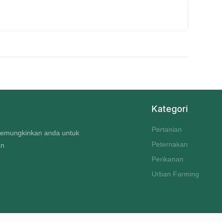
Kategori
Pertanian
 memungkinkan anda untuk
Peternakan
an
Perikanan
Urban Farming