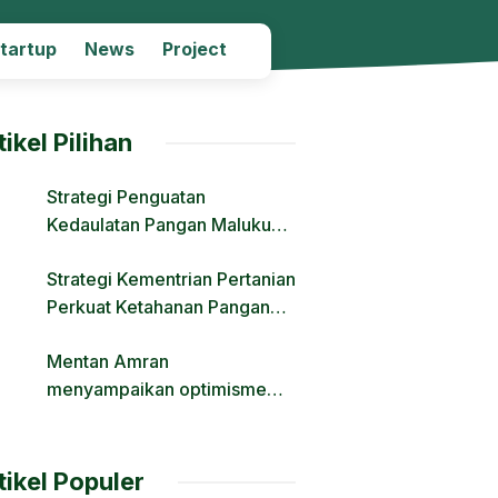
Startup
News
Project
tikel Pilihan
Strategi Penguatan
Kedaulatan Pangan Maluku
Melalui Modernisasi Irigasi
Strategi Kementrian Pertanian
dan Regulasi Lahan
Perkuat Ketahanan Pangan
Nasional Hadapi Tantangan
Mentan Amran
Krisis Iklim dan Fenomena El
menyampaikan optimisme
Nino
Transformasi Pertanian Lewat
Hilirisasi
tikel Populer