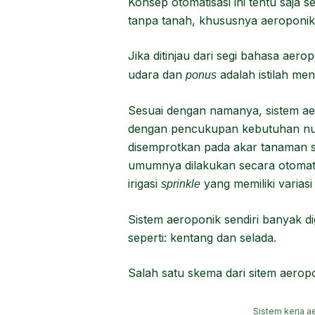
Konsep otomatisasi ini tentu saj
tanpa tanah, khususnya aeroponik
Jika ditinjau dari segi bahasa aero
udara dan
adalah istilah men
ponus
Sesuai dengan namanya, sistem ae
dengan pencukupan kebutuhan nutr
disemprotkan pada akar tanaman s
umumnya dilakukan secara otomat
irigasi
yang memiliki varias
sprinkle
Sistem aeroponik sendiri banyak 
seperti: kentang dan selada.
Salah satu skema dari sitem aeropo
Sistem kerja a