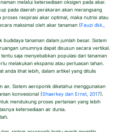
aman melalui ketersediaan oksigen pada akar.
ukup pada daerah perakaran akan merangsang
a proses respirasi akar optimal, maka nutrisi atau
secara maksimal oleh akar tanaman (
Fauzi dkk.,
 budidaya tanaman dalam jumlah besar. Sistem
ruangan umumnya dapat disusun secara vertikal.
i tentu saja menyebabkan populasi dari tanaman
erlu melakukan ekspansi atau perluasan lahan.
 anda lihat lebih, dalam artikel yang ditulis
 air. Sistem aeroponik diketahui menggunakan
anian konvesional (
Shaerkey dan Ernst, 2017
).
untuk mendukung proses pertanian yang lebih
asnya ketersediaan air dunia.
dah.
an, sistem aeroponik tentu masih memiliki