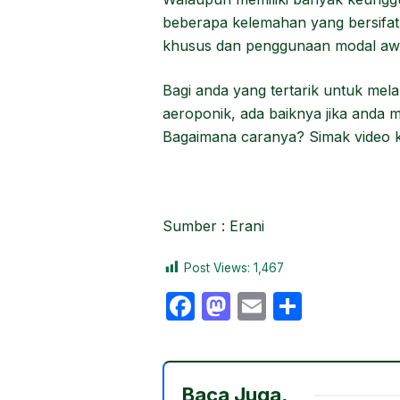
beberapa kelemahan yang bersifat
khusus dan penggunaan modal awa
Bagi anda yang tertarik untuk me
aeroponik, ada baiknya jika anda 
Bagaimana caranya? Simak video ka
Sumber : Erani
Post Views:
1,467
F
M
E
S
a
a
m
h
c
st
ail
ar
e
o
e
Baca Juga,