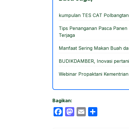
b
d
o
o
kumpulan TES CAT Polbangtan
o
n
Tips Penanganan Pasca Panen A
k
Terjaga
Manfaat Sering Makan Buah d
BUDIKDAMBER, Inovasi pertani
Webinar Propaktani Kementrian
Bagikan:
F
M
E
S
a
a
m
h