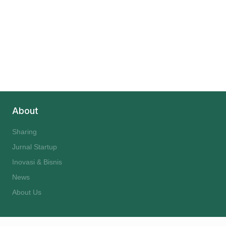
About
Sharing
Jurnal Startup
Inovasi & Bisnis
News
About Us